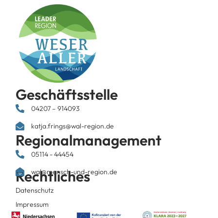
Geschäftsstelle
04207 – 914093
katja.frings@wal-region.de
Regionalmanagement
05114 - 44454
Rechtliches
wal@mensch-und-region.de
Datenschutz
Impressum