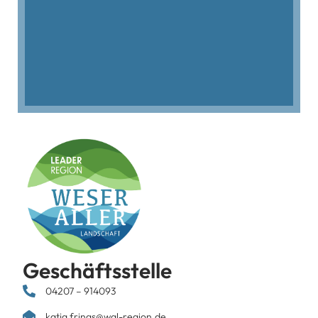
Geschäftsstelle
04207 – 914093
katja.frings@wal-region.de